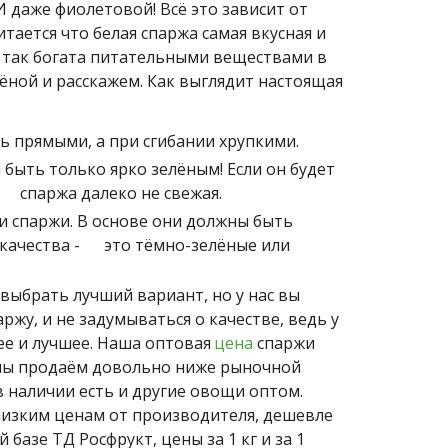
 И даже фиолетовой! Всё это зависит от 
ается что белая спаржа самая вкусная и 
е так богата питательными веществами в 
лёной и расскажем. Как выглядит настоящая 
ыть прямыми, а при сгибании хрупкими.
н быть только ярко зелёным! Если он будет 
    спаржа далеко не свежая.
ки спаржи. В основе они должны быть 
ачества -      это тёмно-зелёные или 
выбрать лучший вариант, но у нас вы 
жу, и не задумываться о качестве, ведь у 
ее и лучшее. Наша оптовая 
цена
 спаржи 
 мы продаём довольно ниже рыночной 
 в наличии есть и другие овощи оптом. 
низким ценам от производителя, дешевле 
базе ТД Росфрукт, цены за 1 кг и за 1 