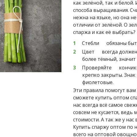
как зелёной, так и белой.
способа выращивания. Счит
нежна на языке, но она н
отличии от зелёной. О зе
спаржа и как её выбрать? 
Стебли      обязаны б
Цвет      всегда долже
более тёмный, значит  
Проверяйте      кончи
крепко закрыты. Знак к
фиолетовые.
Эти правила помогут вам 
сможете купить оптом спар
нас всегда всё самое свеж
совсем не кусается, ведь
стоимости. А так же у нас
Купить спаржу оптом по 
всего на оптовой овощной 